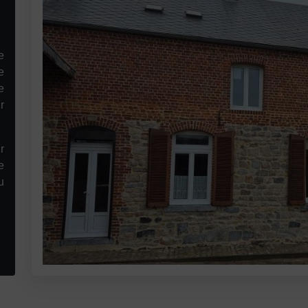
e
e
e
r
r
e
u