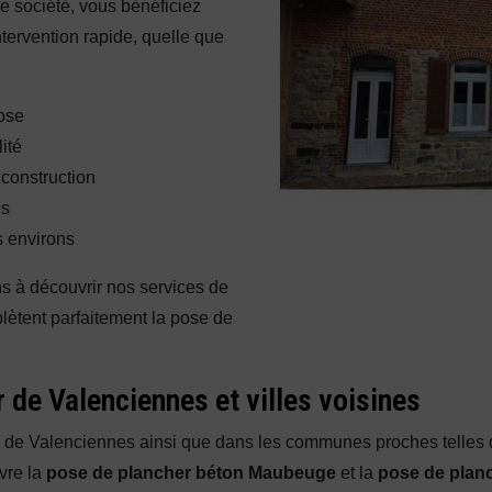
re société, vous bénéficiez
ervention rapide, quelle que
ose
ité
 construction
es
s environs
ns à découvrir nos services de
ètent parfaitement la pose de
 de Valenciennes et villes voisines
r de Valenciennes ainsi que dans les communes proches telle
vre la
pose de plancher béton Maubeuge
et la
pose de plan