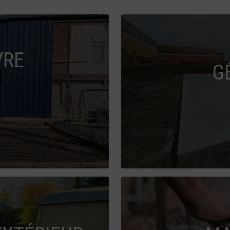
VRE
G