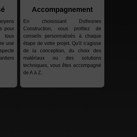
sé
Accompagnement
moyens
En choisissant Dufresnes
s pour
Construction, vous profitez de
r tous
conseils personnalisés à chaque
ure une
étape de votre projet. Qu'il s'agisse
specte
de la conception, du choix des
antiers
matériaux ou des solutions
techniques, vous êtes accompagné
de A à Z.