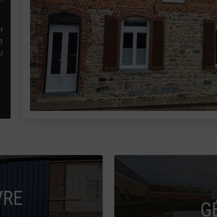
r
e
u
VRE
G