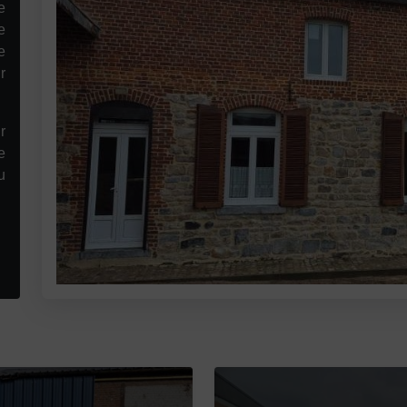
e
e
e
r
r
e
u