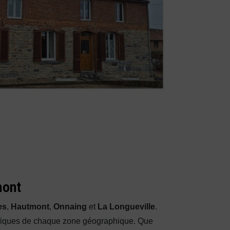
mont
es
,
Hautmont
,
Onnaing
et
La Longueville
.
fiques de chaque zone géographique. Que