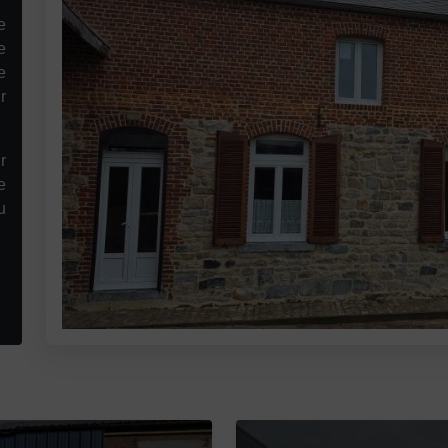
e
e
e
r
r
e
u