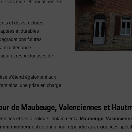
té de vos murs et fondations. En
nts et des structures
aptées et durables
 dégradations futures
 la maintenance
gueur et respectueuses de
tise s’étend également aux
rant ainsi une prise en charge
utour de Maubeuge, Valenciennes et Haut
ymeries et ses alentours, notamment à
Maubeuge
,
Valencienn
ent extérieur
est reconnu pour répondre aux exigences spéci